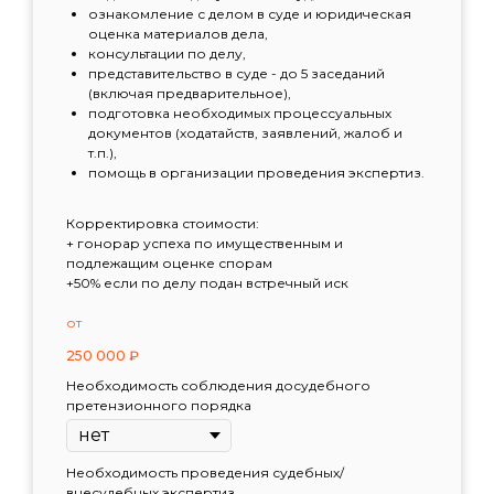
ознакомление с делом в суде и юридическая
оценка материалов дела,
консультации по делу,
представительство в суде - до 5 заседаний
(включая предварительное),
подготовка необходимых процессуальных
документов (ходатайств, заявлений, жалоб и
т.п.),
помощь в организации проведения экспертиз.
Корректировка стоимости:
+ гонорар успеха по имущественным и
подлежащим оценке спорам
+50% если по делу подан встречный иск
от
250 000
₽
Необходимость соблюдения досудебного
претензионного порядка
Необходимость проведения судебных/
внесудебных экспертиз