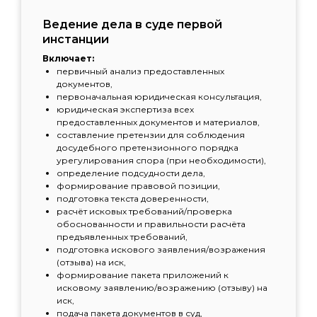
Ведение дела в суде первой
инстанции
Включает:
первичный анализ предоставленных
документов,
первоначальная юридическая консультация,
юридическая экспертиза всех
предоставленных документов и материалов,
составление претензии для соблюдения
досудебного претензионного порядка
урегулирования спора (при необходимости),
определение подсудности дела,
формирование правовой позиции,
подготовка текста доверенности,
расчёт исковых требований/проверка
обоснованности и правильности расчёта
предъявленных требований,
подготовка искового заявления/возражения
(отзыва) на иск,
формирование пакета приложений к
исковому заявлению/возражению (отзыву) на
иск,
подача пакета документов в суд,