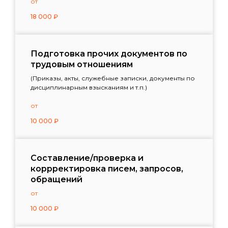
от
18 000
₽
Подготовка прочих документов по
трудовым отношениям
(Приказы, акты, служебные записки, документы по
дисциплинарным взысканиям и т.п.)
от
10 000
₽
Составление/проверка и
коррректировка писем, запросов,
обращений
от
10 000
₽